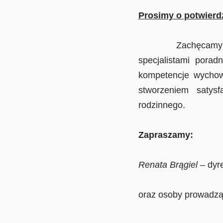
Prosimy o potwierdz
Zachęcamy Państw
specjalistami pora
kompetencje wychow
stworzeniem satys
rodzinnego.
Zapraszamy:
Renata Brągiel
– dyre
oraz osoby prowadz