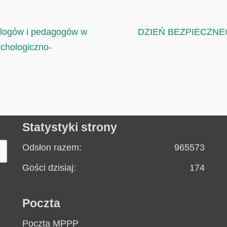
ologów i pedagogów w
DZIEŃ BEZPIECZNE
ychologiczno-
Statystyki strony
Odsłon razem:
965573
Gości dzisiaj:
174
Poczta
Poczta MPPP