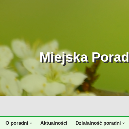
Przejdź
do
treści
Miejska Pora
O poradni
Aktualności
Działalność poradni