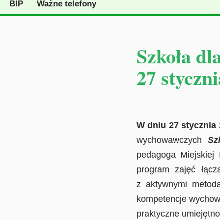
BIP
Ważne telefony
Szkoła d
27 styczn
W dniu 27 stycznia 
wychowawczych
Sz
pedagoga Miejskiej 
program zajęć łącz
z aktywnymi metoda
kompetencje wychow
praktyczne umiejętno