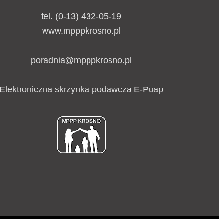
tel. (0-13) 432-05-19
www.mpppkrosno.pl
poradnia@mpppkrosno.pl
Elektroniczna skrzynka podawcza E-Puap