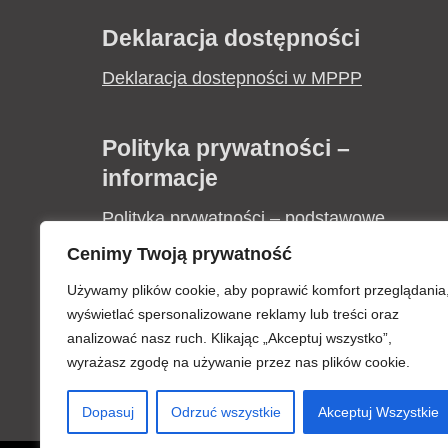
Deklaracja dostępności
Deklaracja dostepności w MPPP
Polityka prywatności –
informacje
Polityka prywatności – podstawowe
informacje
Cenimy Twoją prywatność
Używamy plików cookie, aby poprawić komfort przeglądania
Zapytania ofertowe
wyświetlać spersonalizowane reklamy lub treści oraz
analizować nasz ruch. Klikając „Akceptuj wszystko”,
Informacja o wyborze najkorzystniejszej
wyrażasz zgodę na używanie przez nas plików cookie.
oferty „Zakup i montaż klimatyzacji w
Dopasuj
Odrzuć wszystkie
Akceptuj Wszystkie
budynku MPPP w Krośnie”