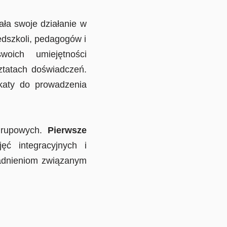
a swoje działanie w
edszkoli, pedagogów i
woich umiejętności
ztatach doświadczeń.
ikaty do prowadzenia
grupowych.
Pierwsze
ęć integracyjnych i
gadnieniom związanym