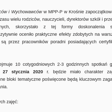
ców i Wychowawców
w MPP-P w Krośnie zapoczątkował
zasu wielu rodziców, nauczycieli, dyrektorów szkół i prz
nych, skorzystało z tej formy doskonalenia s
ytywnie oceniło praktyczne efekty zdobytych na wars
są przez pracowników poradni posiadających certyf
je 10 cotygodniowych 2-3 godzinnych spotkań 
 27 stycznia 2020
r. będzie miało charakter zaj
ejne bloki tematyczne poświęcone będą kluczowym za
nia.
ch zajęć: