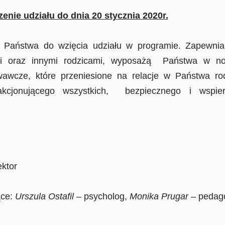
enie udziału do dnia 20 stycznia 2020r.
a do wzięcia udziału w programie. Zapewniamy
dni oraz innymi rodzicami, wyposażą Państwa w n
awcze, które przeniesione na relacje w Państwa rod
fakcjonującego wszystkich, bezpiecznego i wspier
ktor
ące:
Urszula Ostafil
– psycholog,
Monika Prugar
– pedag