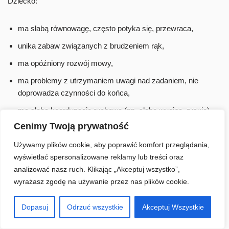
Dziecko:
ma słabą równowagę, często potyka się, przewraca,
unika zabaw związanych z brudzeniem rąk,
ma opóźniony rozwój mowy,
ma problemy z utrzymaniem uwagi nad zadaniem, nie
doprowadza czynności do końca,
ma słabą koordynację ruchową (np. słabo wycina, rysuje)
Cenimy Twoją prywatność
jest wyjątkowo wrażliwe na bodźce (np. zatyka uszy, gdy
słyszy jakiś dźwięk, nie lubi być dotykane),
Używamy plików cookie, aby poprawić komfort przeglądania,
wyświetlać spersonalizowane reklamy lub treści oraz
ma obniżoną wrażliwość na bodźce (np. nie zwraca uwagi
analizować nasz ruch. Klikając „Akceptuj wszystko”,
na zimno, ból),
wyrażasz zgodę na używanie przez nas plików cookie.
szybko się męczy,
jest stale w ruchu (biega, kręci się, skacze, huśta),
Dopasuj
Odrzuć wszystkie
Akceptuj Wszystkie
ma kłopoty z umiejętnościami samoobsługowymi (jedzenie