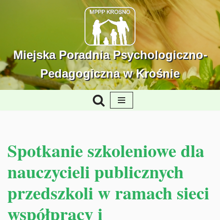
Przejdź
do
treści
Miejska Poradnia Psychologiczno-
Pedagogiczna w Krośnie
Spotkanie szkoleniowe dla
nauczycieli publicznych
przedszkoli w ramach sieci
współpracy i