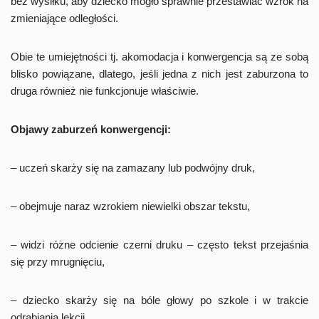
bez wysiłku, aby dziecko mogło sprawnie przestawiać wzrok na
zmieniające odległości.
Obie te umiejętności tj. akomodacja i konwergencja są ze sobą
blisko powiązane, dlatego, jeśli jedna z nich jest zaburzona to
druga również nie funkcjonuje właściwie.
Objawy zaburzeń konwergencji:
– uczeń skarży się na zamazany lub podwójny druk,
– obejmuje naraz wzrokiem niewielki obszar tekstu,
– widzi różne odcienie czerni druku – często tekst przejaśnia
się przy mrugnięciu,
– dziecko skarży się na bóle głowy po szkole i w trakcie
odrabiania lekcji,