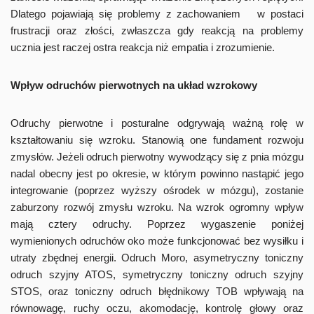
Dlatego pojawiają się problemy z zachowaniem w postaci
frustracji oraz złości, zwłaszcza gdy reakcją na problemy
ucznia jest raczej ostra reakcja niż empatia i zrozumienie.
Wpływ odruchów pierwotnych na układ wzrokowy
Odruchy pierwotne i posturalne odgrywają ważną rolę w
kształtowaniu się wzroku. Stanowią one fundament rozwoju
zmysłów. Jeżeli odruch pierwotny wywodzący się z pnia mózgu
nadal obecny jest po okresie, w którym powinno nastąpić jego
integrowanie (poprzez wyższy ośrodek w mózgu), zostanie
zaburzony rozwój zmysłu wzroku. Na wzrok ogromny wpływ
mają cztery odruchy. Poprzez wygaszenie poniżej
wymienionych odruchów oko może funkcjonować bez wysiłku i
utraty zbędnej energii. Odruch Moro, asymetryczny toniczny
odruch szyjny ATOS, symetryczny toniczny odruch szyjny
STOS, oraz toniczny odruch błędnikowy TOB wpływają na
równowagę, ruchy oczu, akomodację, kontrolę głowy oraz