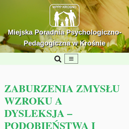
Przejdź
do
treści
Miejska Poradnia Psychologiczno-
Pedagogiczna w Krośnie
ZABURZENIA ZMYSŁU
WZROKU A
DYSLEKSJA –
PODOBIEŃSTWA I