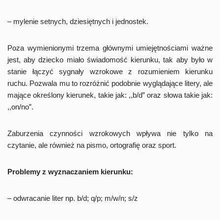
– mylenie setnych, dziesiętnych i jednostek.
Poza wymienionymi trzema głównymi umiejętnościami ważne
jest, aby dziecko miało świadomość kierunku, tak aby było w
stanie łączyć sygnały wzrokowe z rozumieniem kierunku
ruchu. Pozwala mu to rozróżnić podobnie wyglądające litery, ale
mające określony kierunek, takie jak: ,,b/d” oraz słowa takie jak:
,,on/no”.
Zaburzenia czynności wzrokowych wpływa nie tylko na
czytanie, ale również na pismo, ortografię oraz sport.
Problemy z wyznaczaniem kierunku:
– odwracanie liter np. b/d; q/p; m/w/n; s/z