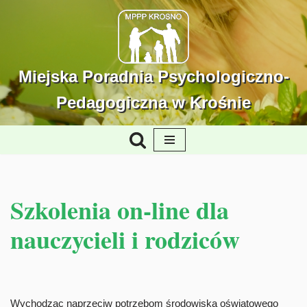
Przejdź
do
treści
Miejska Poradnia Psychologiczno-
Pedagogiczna w Krośnie
Szkolenia on-line dla
nauczycieli i rodziców
Wychodząc naprzeciw potrzebom środowiska oświatowego