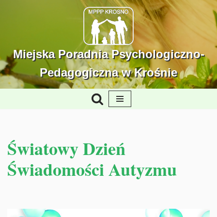
Przejdź
do
treści
Miejska Poradnia Psychologiczno-
Pedagogiczna w Krośnie
Światowy Dzień
Świadomości Autyzmu