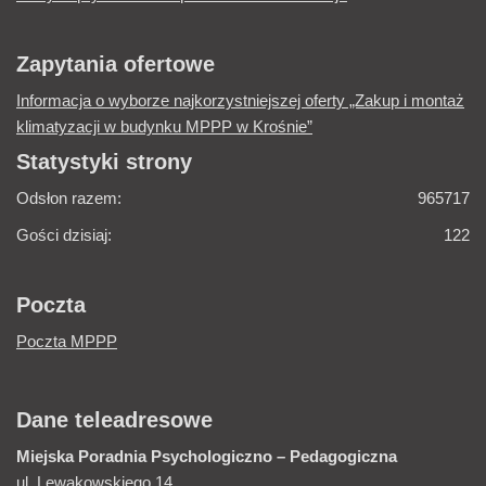
Zapytania ofertowe
Informacja o wyborze najkorzystniejszej oferty „Zakup i montaż
klimatyzacji w budynku MPPP w Krośnie”
Statystyki strony
Odsłon razem:
965717
Gości dzisiaj:
122
Poczta
Poczta MPPP
Dane teleadresowe
Miejska Poradnia
Psychologiczno – Pedagogiczna
ul. Lewakowskiego 14