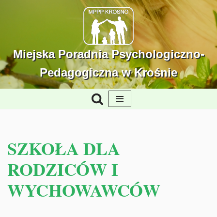
Przejdź
do
treści
Miejska Poradnia Psychologiczno-
Pedagogiczna w Krośnie
SZKOŁA DLA
RODZICÓW I
WYCHOWAWCÓW