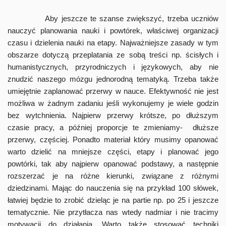
Aby jeszcze te szanse zwiększyć, trzeba uczniów
nauczyć planowania nauki i powtórek, właściwej organizacji
czasu i dzielenia nauki na etapy. Najważniejsze zasady w tym
obszarze dotyczą przeplatania ze sobą treści np. ścisłych i
humanistycznych, przyrodniczych i językowych, aby nie
znudzić naszego mózgu jednorodną tematyką. Trzeba także
umiejętnie zaplanować przerwy w nauce. Efektywność nie jest
możliwa w żadnym zadaniu jeśli wykonujemy je wiele godzin
bez wytchnienia. Najpierw przerwy krótsze, po dłuższym
czasie pracy, a później proporcje te zmieniamy- dłuższe
przerwy, częściej. Ponadto materiał który musimy opanować
warto dzielić na mniejsze części, etapy i planować jego
powtórki, tak aby najpierw opanować podstawy, a następnie
rozszerzać je na różne kierunki, związane z różnymi
dziedzinami. Mając do nauczenia się na przykład 100 słówek,
łatwiej będzie to zrobić dzieląc je na partie np. po 25 i jeszcze
tematycznie. Nie przytłacza nas wtedy nadmiar i nie tracimy
motywacji do działania. Warto także stosować techniki