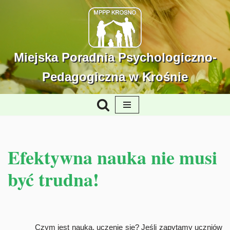
Przejdź
do
treści
Miejska Poradnia Psychologiczno-
Pedagogiczna w Krośnie
Efektywna nauka nie musi
być trudna!
Czym jest nauka, uczenie się? Jeśli zapytamy uczniów