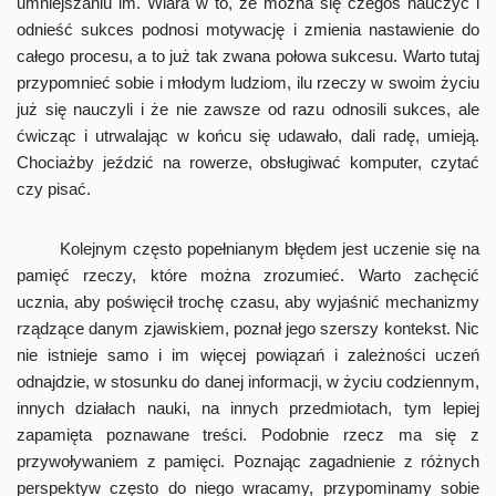
umniejszaniu im. Wiara w to, że można się czegoś nauczyć i
odnieść sukces podnosi motywację i zmienia nastawienie do
całego procesu, a to już tak zwana połowa sukcesu. Warto tutaj
przypomnieć sobie i młodym ludziom, ilu rzeczy w swoim życiu
już się nauczyli i że nie zawsze od razu odnosili sukces, ale
ćwicząc i utrwalając w końcu się udawało, dali radę, umieją.
Chociażby jeździć na rowerze, obsługiwać komputer, czytać
czy pisać.
Kolejnym często popełnianym błędem jest uczenie się na
pamięć rzeczy, które można zrozumieć. Warto zachęcić
ucznia, aby poświęcił trochę czasu, aby wyjaśnić mechanizmy
rządzące danym zjawiskiem, poznał jego szerszy kontekst. Nic
nie istnieje samo i im więcej powiązań i zależności uczeń
odnajdzie, w stosunku do danej informacji, w życiu codziennym,
innych działach nauki, na innych przedmiotach, tym lepiej
zapamięta poznawane treści. Podobnie rzecz ma się z
przywoływaniem z pamięci. Poznając zagadnienie z różnych
perspektyw często do niego wracamy, przypominamy sobie