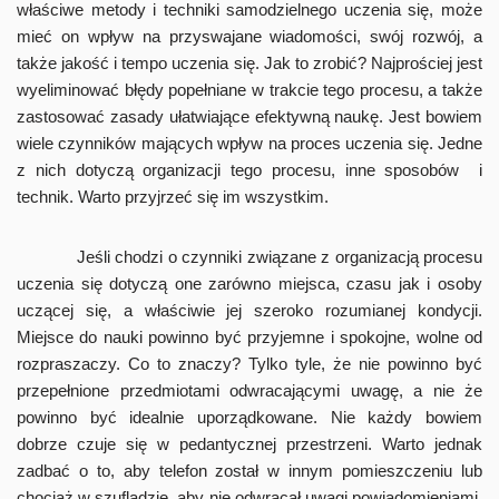
właściwe metody i techniki samodzielnego uczenia się, może
mieć on wpływ na przyswajane wiadomości, swój rozwój, a
także jakość i tempo uczenia się. Jak to zrobić? Najprościej jest
wyeliminować błędy popełniane w trakcie tego procesu, a także
zastosować zasady ułatwiające efektywną naukę. Jest bowiem
wiele czynników mających wpływ na proces uczenia się. Jedne
z nich dotyczą organizacji tego procesu, inne sposobów i
technik. Warto przyjrzeć się im wszystkim.
Jeśli chodzi o czynniki związane z organizacją procesu
uczenia się dotyczą one zarówno miejsca, czasu jak i osoby
uczącej się, a właściwie jej szeroko rozumianej kondycji.
Miejsce do nauki powinno być przyjemne i spokojne, wolne od
rozpraszaczy. Co to znaczy? Tylko tyle, że nie powinno być
przepełnione przedmiotami odwracającymi uwagę, a nie że
powinno być idealnie uporządkowane. Nie każdy bowiem
dobrze czuje się w pedantycznej przestrzeni. Warto jednak
zadbać o to, aby telefon został w innym pomieszczeniu lub
chociaż w szufladzie, aby nie odwracał uwagi powiadomieniami,