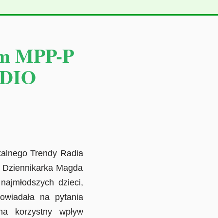
em MPP-P
ADIO
kalnego Trendy Radia
. Dziennikarka Magda
najmłodszych dzieci,
powiadała na pytania
na korzystny wpływ