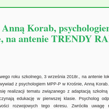
 Anną Korab, psychologi
e, na antenie TRENDY R
wego roku szkolnego, 3 września 2018r., na antenie lo
wywiad z psychologiem MPP-P w Krośnie, Anną Korab
ię realizacji tematu związanego z adaptacją szkolną 
czynają edukację w pierwszej klasie. Psycholog od
owości rozwojowych tego okresu. Zwróciła uwagę 