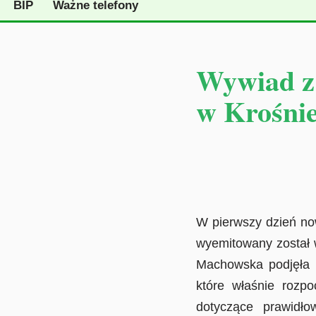
BIP
Ważne telefony
Wywiad z
w Krośni
W pierwszy dzień no
wyemitowany został 
Machowska podjęła s
które właśnie rozpo
dotyczące prawidł