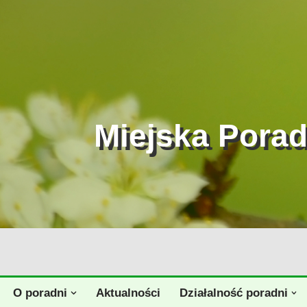
Przejdź
do
treści
Miejska Pora
O poradni
Aktualności
Działalność poradni