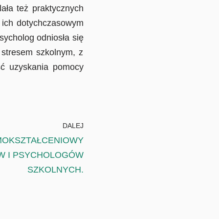
ała też praktycznych
 w ich dotychczasowym
sycholog odniosła się
 stresem szkolnym, z
ość uzyskania pomocy
DALEJ
MOKSZTAŁCENIOWY
 I PSYCHOLOGÓW
SZKOLNYCH.