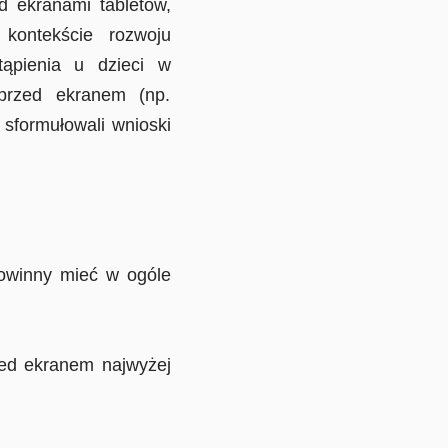
d ekranami tabletów,
kontekście rozwoju
tąpienia u dzieci w
przed ekranem (np.
 sformułowali wnioski
powinny mieć w ogóle
ed ekranem najwyżej