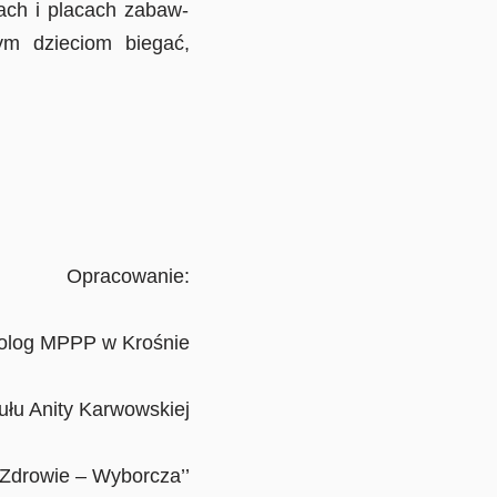
ach i placach zabaw-
ym dzieciom biegać,
nie:
holog MPPP w Krośnie
arwowskiej
borcza’’