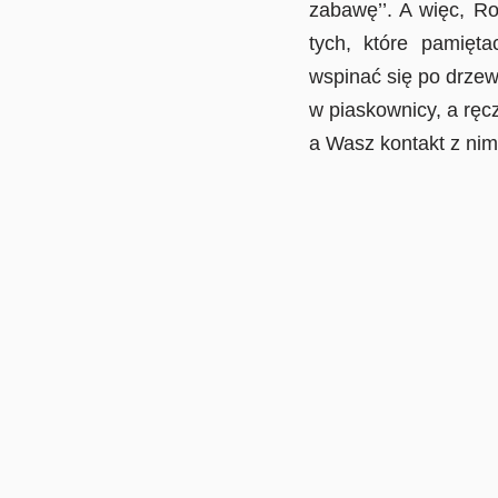
zabawę’’. A więc, R
tych, które pamięt
wspinać się po drzew
w piaskownicy, a ręcz
a Wasz kontakt z nim
na 
w 