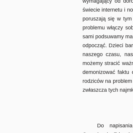
wymagający od doro
świecie internetu i 
poruszają się w tym
problemu włączy sobi
sami podsuwamy maluc
odpocząć. Dzieci bar
naszego czasu, nas
możemy stracić ważn
demonizować faktu o
rodziców na problem 
zwłaszcza tych najm
Do napisania tego