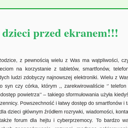
dzieci przed ekranem!!!
z pewnością wielu z Was ma wątpliwości, czy i
ciom na korzystanie z tabletów, smartfonów, telefo
dych ludzi zdobyczy najnowszej elektroniki. Wielu z Wa
to syn czy córka, którym ,, zarekwirowaliście ‘’ telefon
im dostęp powietrza’’ – takiego sformułowania użyła kie
ennicy. Powszechność i łatwy dostęp do smartfonów i t
 dla dzieci głównym źródłem rozrywki, wiadomości, kont
także forum dla hejtu i cyberprzemocy. To bardzo wa