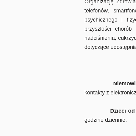
Organizację Zdrowia
telefonów, smartf
psychicznego i fiz
przyszłości choró
nadciśnienia, cukrzy
dotyczące udostępnia
Niemowlę
kontakty z elektroni
Dzieci od trzec
godzinę dziennie.