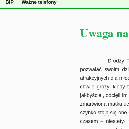
BIP
Ważne telefony
Uwaga na 
Drodzy Rodzice, 
pozwalać swoim dzie
atrakcyjnych dla mło
chwile grozy, kiedy 
jakbyście ,,odcięli 
zmartwiona matka ucz
szybko stają się one
czasem – niestety- 