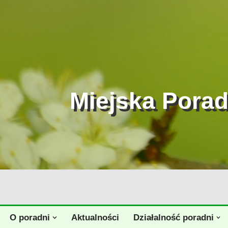
Przejdź
do
treści
Miejska Pora
O poradni
Aktualności
Działalność poradni