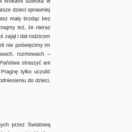
a krokami dziecka w
asze dzieci sprawniej
nasz mały brzdąc bez
znajmy też, że nieraz
 zajął i dał rodzicom
eli nie poświęcimy im
bawach, rozmowach –
Państwa straszyć ani
Pragnę tylko uczulić
dniesieniu do dzieci,
ych przez Światową