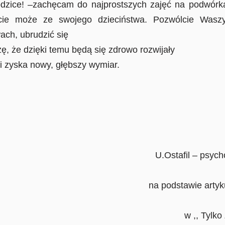
odzice! –zachęcam do najprostszych zajęć na podwórk
acie może ze swojego dzieciństwa. Pozwólcie Wasz
ach, ubrudzić się
ę, że dzięki temu będą się zdrowo rozwijały
i zyska nowy, głębszy wymiar.
Opracowa
U.Ostafil – psyc
podstawie artykułu Anity K
,, Tylko Zdrowie – Wy