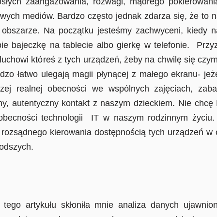
słych zaangażowania, rozwagi, mądrego pokierowani
nowych mediów. Bardzo często jednak zdarza się, że to n
 obszarze. Na początku jesteśmy zachwyceni, kiedy 
e bajeczkę na tablecie albo gierkę w telefonie. Przy
howi któreś z tych urządzeń, żeby na chwilę się czymś
dzo łatwo ulegają magii płynącej z małego ekranu- jeż
zej realnej obecności we wspólnych zajęciach, za
y, autentyczny kontakt z naszym dzieckiem. Nie chcę 
becności technologii IT w naszym rodzinnym życiu. 
rozsądnego kierowania dostępnością tych urządzeń w o
łodszych.
 artykułu skłoniła mnie analiza danych ujawnion