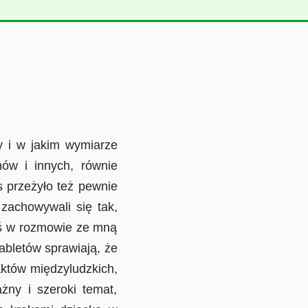
 w jakim wymiarze
nów i innych, równie
s przeżyło też pewnie
 zachowywali się tak,
dyś w rozmowie ze mną
abletów sprawiają, że
aktów międzyludzkich,
żny i szeroki temat,