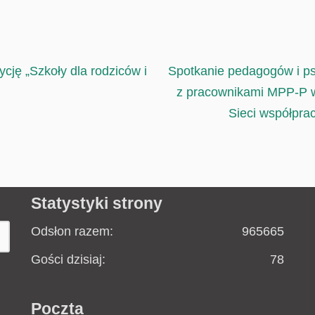
cję „Szkoły dla rodziców i
Spotkanie pedagogów i p
z pracownikami MPP-P w
Sieci współprac
Statystyki strony
Odsłon razem:
965665
Gości dzisiaj:
78
Poczta