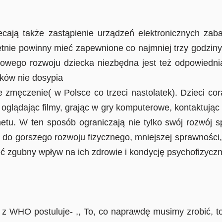
 także zastąpienie urządzeń elektronicznych zaba
oletnie powinny mieć zapewnione co najmniej trzy godzin
łowego rozwoju dziecka niezbędna jest też odpowiednia 
atków nie dosypia
 zmęczenie( w Polsce co trzeci nastolatek). Dzieci co
’’ oglądając filmy, grając w gry komputerowe, kontaktując
etu. W ten sposób ograniczają nie tylko swój rozwój sp
 do gorszego rozwoju fizycznego, mniejszej sprawności, 
ć zgubny wpływ na ich zdrowie i kondycję psychofizyczn
WHO postuluje- ,, To, co naprawdę musimy zrobić, to