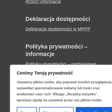
RODO informacje
Deklaracja dostępności
Deklaracja dostepności w MPPP
Polityka prywatności –
informacje
Polityka prywatności – podstawowe
informacje
Cenimy Twoją prywatność
Używamy plików cookie, aby poprawić komfort przeglądania
Zapytania ofertowe
wyświetlać spersonalizowane reklamy lub treści oraz
analizować nasz ruch. Klikając „Akceptuj wszystko”,
Informacja o wyborze najkorzystniejszej
wyrażasz zgodę na używanie przez nas plików cookie.
oferty „Zakup i montaż klimatyzacji w