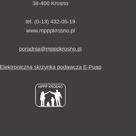
38-400 Krosno
tel. (0-13) 432-05-19
www.mpppkrosno.pl
poradnia@mpppkrosno.pl
Elektroniczna skrzynka podawcza E-Puap