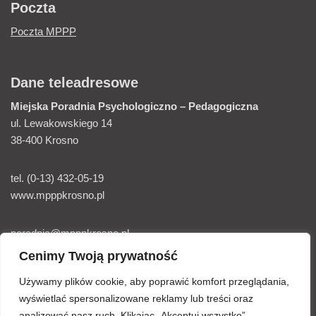
Poczta
Poczta MPPP
Dane teleadresowe
Miejska Poradnia
Psychologiczno – Pedagogiczna
ul. Lewakowskiego 14
38-400 Krosno
tel. (0-13) 432-05-19
www.mpppkrosno.pl
poradnia@mpppkrosno.pl
Cenimy Twoją prywatność
Elektroniczna skrzynka podawcza E-Puap
Używamy plików cookie, aby poprawić komfort przeglądania,
wyświetlać spersonalizowane reklamy lub treści oraz
analizować nasz ruch. Klikając „Akceptuj wszystko”,