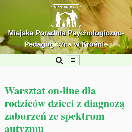
Przejdź
do
treści
Miejska Poradnia Psychologiczno-
Pedagogiczna w Krośnie
Warsztat on-line dla
rodziców dzieci z diagnozą
zaburzeń ze spektrum
autyzmu