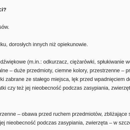
ci?
sów.
ku, dorosłych innych niż opiekunowie.
 dźwiękowe (m.in.: odkurzacz, ciężarówki, spłukiwanie 
zualne – duże przedmioty, ciemne kolory, przestrzenne –
i zabrane ze stałego miejsca, lęk przed wpadnięciem do
tki czy też jej nieobecność podczas zasypiania, zwierzę
trzenne – obawa przed ruchem przedmiotów, zbliżające 
 jej nieobecność podczas zasypiania, zwierzęta – w szcze