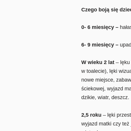
Czego boją się dzie
0- 6 miesięcy –
hała
6- 9 miesięcy –
upad
W wieku 2 lat
– lęku
w toalecie), lęki wi
nowe miejsce, zabawk
ściekowej, wyjazd ma
dzikie, wiatr, deszcz.
2,5 roku
– lęki przes
wyjazd matki czy też