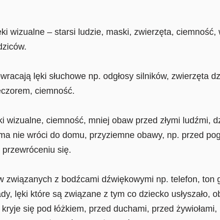
ęki wizualne – starsi ludzie, maski, zwierzęta, ciemność
dziców.
wracają lęki słuchowe np. odgłosy silników, zwierzęta dz
czorem, ciemność.
i wizualne, ciemność, mniej obaw przed złymi ludźmi, dz
ma nie wróci do domu, przyziemne obawy, np. przed pog
 przewróceniu się.
ów związanych z bodźcami dźwiękowymi np. telefon, ton g
 lęki które są związane z tym co dziecko usłyszało, obe
 kryje się pod łóżkiem, przed duchami, przed żywiołami,