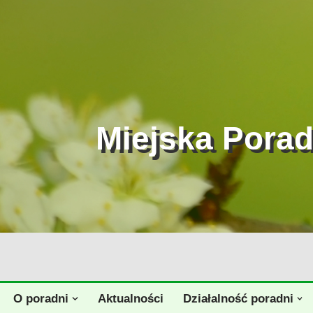
Przejdź
do
treści
Miejska Pora
O poradni
Aktualności
Działalność poradni