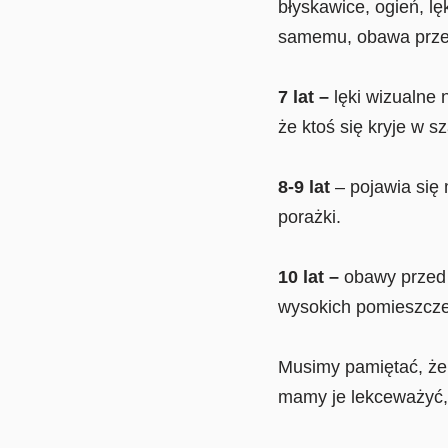
błyskawice, ogień, lę
samemu, obawa przed
7 lat –
lęki wizualne 
że ktoś się kryje w s
8-9 lat
– pojawia się 
porażki.
10 lat –
obawy przed 
wysokich pomieszcze
Musimy pamiętać, że c
mamy je lekceważyć,