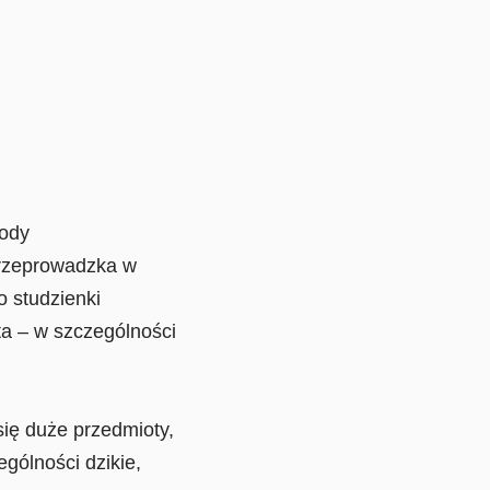
wody
 przeprowadzka w
 studzienki
ta – w szczególności
się duże przedmioty,
gólności dzikie,