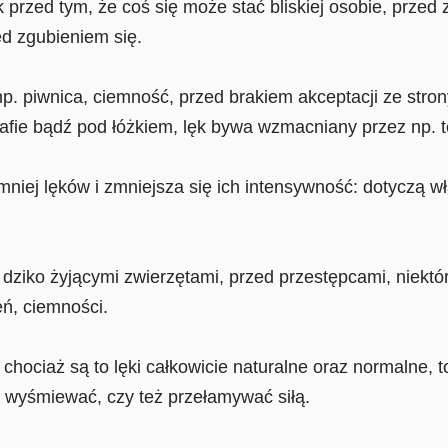
k przed tym, że coś się może stać bliskiej osobie, przed
 zgubieniem się.
np. piwnica, ciemność, przed brakiem akceptacji ze stron
zafie bądź pod łóżkiem, lęk bywa wzmacniany przez np. t
mniej lęków i zmniejsza się ich intensywność: dotyczą w
dziko żyjącymi zwierzętami, przed przestępcami, niektóre
ń, ciemności.
hociaż są to lęki całkowicie naturalne oraz normalne, t
 wyśmiewać, czy też przełamywać siłą.