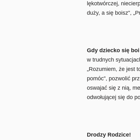
lękotwórczej, niecier
duży, a się boisz”, „
Gdy dziecko się bo
w trudnych sytuacjach
„Rozumiem, że jest to
pomóc”, pozwolić prz
oswajać się z nią, m
odwołującej się do po
Drodzy
Rodzice
!