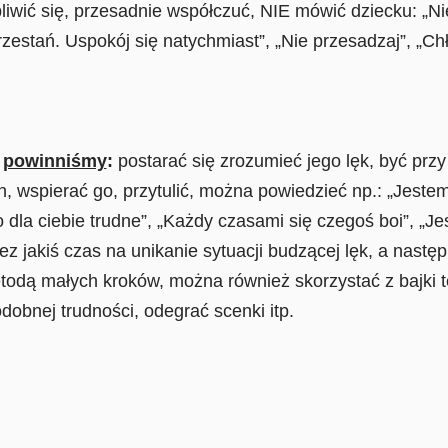
pliwić się, przesadnie współczuć, NIE mówić dziecku: „Nie 
Przestań. Uspokój się natychmiast”, „Nie przesadzaj”, „Chł
i
powinniśmy
:
postarać się zrozumieć jego lęk, być przy
, wspierać go, przytulić, można powiedzieć np.: „Jestem
 dla ciebie trudne”, „Każdy czasami się czegoś boi”, „Je
ez jakiś czas na unikanie sytuacji budzącej lęk, a nast
etodą małych kroków, można również skorzystać z bajki 
dobnej trudności, odegrać scenki itp.