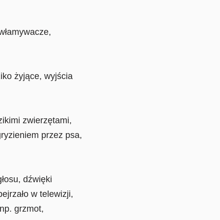
, włamywacze,
iko żyjące, wyjścia
ikimi zwierzętami,
ryzieniem przez psa,
łosu, dźwięki
jrzało w telewizji,
 np. grzmot,