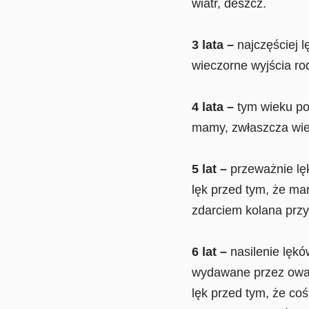
wiatr, deszcz.
3 lata –
najczęściej l
wieczorne wyjścia ro
4 lata –
tym wieku po
mamy, zwłaszcza wie
5 lat –
przeważnie lęk
lęk przed tym, że ma
zdarciem kolana przy
6 lat –
nasilenie lęk
wydawane przez owady,
lęk przed tym, że coś