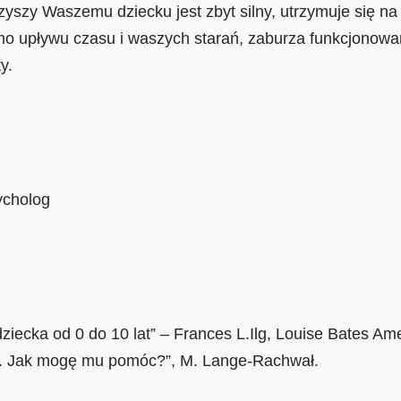
rzyszy Waszemu dziecku jest zbyt silny, utrzymuje się n
mo upływu czasu i waszych starań, zaburza funkcjonowan
y.
ycholog
ziecka od 0 do 10 lat” – Frances L.Ilg, Louise Bates Am
oi. Jak mogę mu pomóc?”, M. Lange-Rachwał.