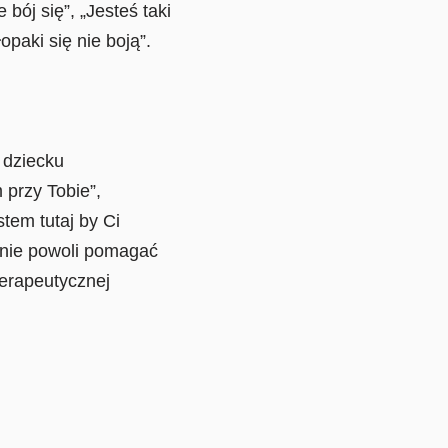
bój się”, „Jesteś taki
opaki się nie boją”.
 dziecku
 przy Tobie”,
stem tutaj by Ci
ępnie powoli pomagać
terapeutycznej