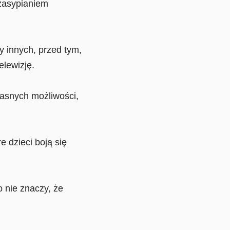
 zasypianiem
y innych, przed tym,
elewizję.
łasnych możliwości,
 dzieci boją się
o nie znaczy, że