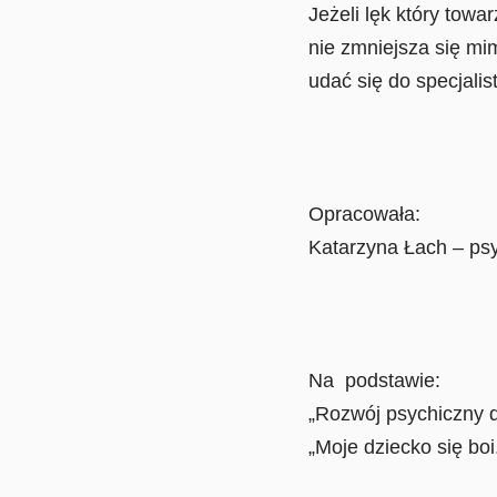
Jeżeli lęk który towa
nie zmniejsza się mi
udać się do specjalist
Opracowała:
Katarzyna Łach – ps
Na podstawie:
„Rozwój psychiczny d
„Moje dziecko się b