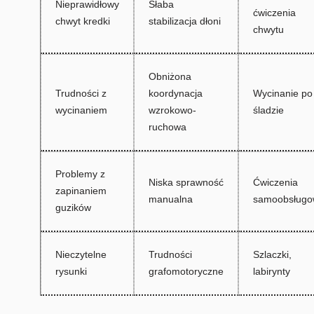
Nieprawidłowy
Słaba
ćwiczenia
chwyt kredki
stabilizacja dłoni
chwytu
Obniżona
Trudności z
koordynacja
Wycinanie po
wycinaniem
wzrokowo-
śladzie
ruchowa
Problemy z
Niska sprawność
Ćwiczenia
zapinaniem
manualna
samoobsługo
guzików
Nieczytelne
Trudności
Szlaczki,
rysunki
grafomotoryczne
labirynty