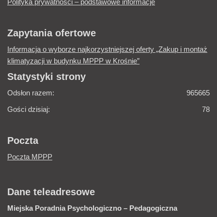
Polityka prywatności – podstawowe informacje
Zapytania ofertowe
Informacja o wyborze najkorzystniejszej oferty „Zakup i montaż
klimatyzacji w budynku MPPP w Krośnie”
Statystyki strony
Odsłon razem:
965665
Gości dzisiaj:
78
Poczta
Poczta MPPP
Dane teleadresowe
Miejska Poradnia
Psychologiczno – Pedagogiczna