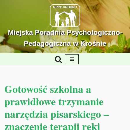
Przejdź
do
treści
Miejska Poradnia Psychologiczno-
Pedagogiczna w Krośnie
Gotowość szkolna a
prawidłowe trzymanie
narzędzia pisarskiego –
znaczenie terapii ręki