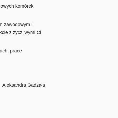
u nowych komórek
em zawodowym i
cie z życzliwymi Ci
tach, prace
Aleksandra Gadzała