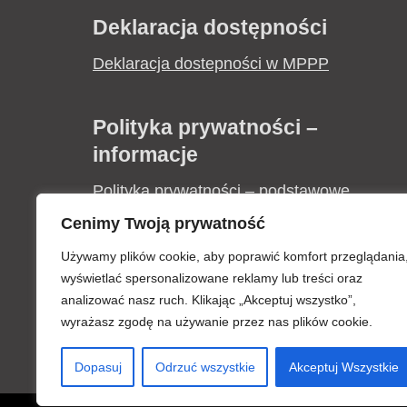
Deklaracja dostępności
Deklaracja dostepności w MPPP
Polityka prywatności –
informacje
Polityka prywatności – podstawowe
informacje
Cenimy Twoją prywatność
Używamy plików cookie, aby poprawić komfort przeglądania
Zapytania ofertowe
wyświetlać spersonalizowane reklamy lub treści oraz
analizować nasz ruch. Klikając „Akceptuj wszystko”,
Informacja o wyborze najkorzystniejszej
wyrażasz zgodę na używanie przez nas plików cookie.
oferty „Zakup i montaż klimatyzacji w
Dopasuj
Odrzuć wszystkie
Akceptuj Wszystkie
budynku MPPP w Krośnie”