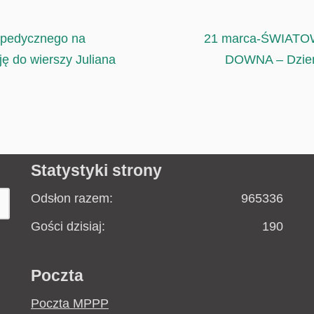
opedycznego na
21 marca-ŚWIAT
ję do wierszy Juliana
DOWNA – Dzień 
Statystyki strony
Odsłon razem:
965336
Gości dzisiaj:
190
Poczta
Poczta MPPP