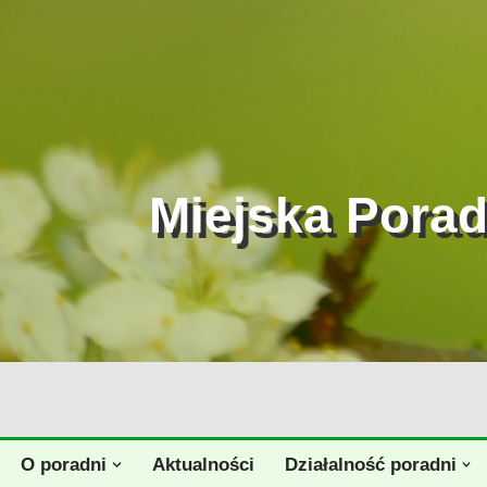
Przejdź
do
treści
Miejska Pora
O poradni
Aktualności
Działalność poradni