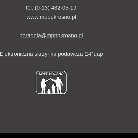
tel. (0-13) 432-05-19
www.mpppkrosno.pl
poradnia@mpppkrosno.pl
Elektroniczna skrzynka podawcza E-Puap